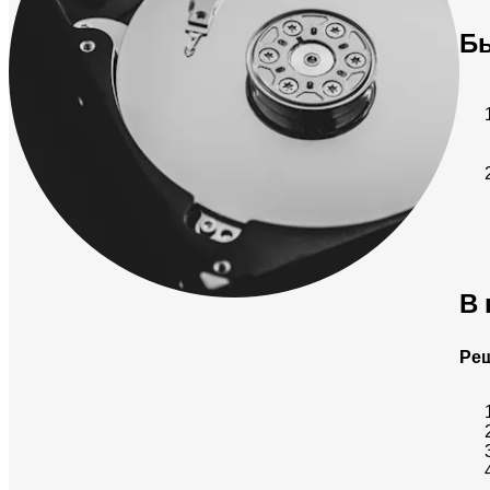
Бы
В 
Реш