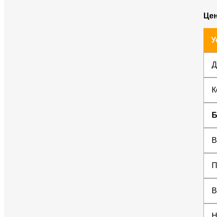
Цен
У
Д
К
Б
В
П
В
Н