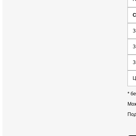
С
З
З
З
Ц
* б
Мож
Под