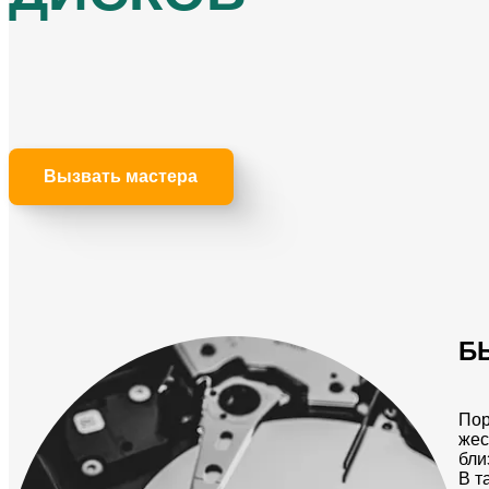
Вызвать мастера
Б
Пор
жес
бли
В т